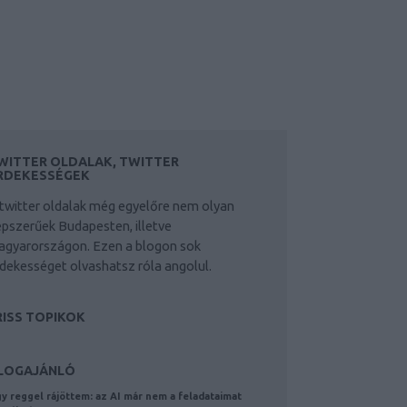
WITTER OLDALAK, TWITTER
RDEKESSÉGEK
twitter oldalak még egyelőre nem olyan
pszerűek Budapesten, illetve
agyarországon. Ezen a blogon sok
dekességet olvashatsz róla angolul.
RISS TOPIKOK
LOGAJÁNLÓ
y reggel rájöttem: az AI már nem a feladataimat