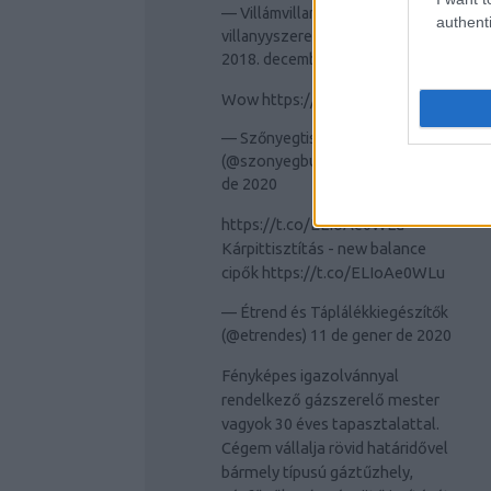
— Villámvillany Budapest
authenti
villanyyszerelés (@villamvillany)
2018. december 17.
Wow
https://t.co/JMrrrfm9lR
— Szőnyegtisztítás Budapesten
(@szonyegbudapest)
11 de gener
de 2020
https://t.co/ELIoAe0WLu
Kárpittisztítás - new balance
cipők
https://t.co/ELIoAe0WLu
— Étrend és Táplálékkiegészítők
(@etrendes)
11 de gener de 2020
Fényképes igazolvánnyal
rendelkező gázszerelő mester
vagyok 30 éves tapasztalattal.
Cégem vállalja rövid határidővel
bármely típusú gáztűzhely,