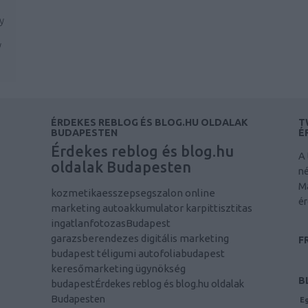
y
y
ÉRDEKES REBLOG ÉS BLOG.HU OLDALAK
T
BUDAPESTEN
É
Érdekes reblog és blog.hu
A 
oldalak Budapesten
né
M
kozmetikaesszepsegszalon
online
ér
marketing
autoakkumulator
karpittisztitas
ingatlanfotozasBudapest
garazsberendezes
digitális marketing
F
budapest
téligumi
autofoliabudapest
keresőmarketing ügynökség
B
budapest
Érdekes reblog és blog.hu oldalak
Budapesten
Eg