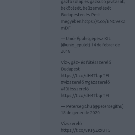
gázfőzőlap és gázsütő javítását,
bekötését, beüzemelését
Budapesten és Pest
megyében.
https://t.co/ENCVexZ
mDF
— Unió-Épületgépész Kft.
(@unio_epulet)
14 de febrer de
2018
Víz-, gáz- és fűtésszerelő
Budapest
https://t.co/dH4TbqrTFI
#vízszerelő
#gázszerelő
#fűtésszerelő
https://t.co/dH4TbqrTFI
— Petersegit.hu (@petersegithu)
18 de gener de 2020
Vízszerelő
https://t.co/8KFyZcxUT5