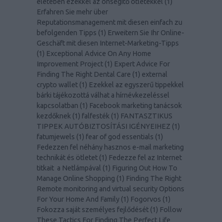
életében ezekkel az önsegítő ötletekkel
(
1
)
Erfahren Sie mehr über
Reputationsmanagement mit diesen einfach zu
befolgenden Tipps
(
1
)
Erweitern Sie Ihr Online-
Geschäft mit diesen Internet-Marketing-Tipps
(
1
)
Exceptional Advice On Any Home
Improvement Project
(
1
)
Expert Advice For
Finding The Right Dental Care
(
1
)
external
crypto wallet
(
1
)
Ezekkel az egyszerű tippekkel
bárki tájékozottá válhat a hírnévkezeléssel
kapcsolatban
(
1
)
Facebook marketing tanácsok
kezdőknek
(
1
)
falfesték
(
1
)
FANTASZTIKUS
TIPPEK AUTÓBIZTOSÍTÁSI IGÉNYEIHEZ
(
1
)
fatumjewels
(
1
)
fear of god essentials
(
1
)
Fedezzen fel néhány hasznos e-mail marketing
technikát és ötletet
(
1
)
Fedezze fel az Internet
titkait a Netlámpával
(
1
)
Figuring Out How To
Manage Online Shopping
(
1
)
Finding The Right
Remote monitoring and virtual security Options
For Your Home And Family
(
1
)
Fogorvos
(
1
)
Fokozza saját személyes fejlődését
(
1
)
Follow
These Tactics For Finding The Perfect Life