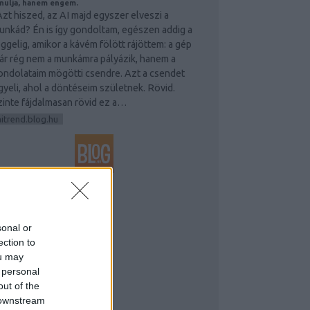
nulja, hanem engem.
zt hiszed, az AI majd egyszer elveszi a
unkád? Én is így gondoltam, egészen addig a
eggelig, amikor a kávém fölött rájöttem: a gép
ár rég nem a munkámra pályázik, hanem a
ondolataim mögötti csendre. Azt a csendet
igyeli, ahol a döntéseim születnek. Rövid.
zinte fájdalmasan rövid ez a…
aitrend.blog.hu
GYÉB
sonal or
ection to
ou may
 personal
out of the
 downstream