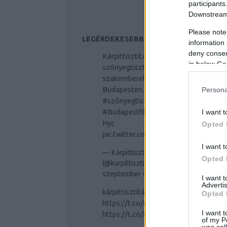
participants
Downstream 
Please note
LEGÉRDEKESEBB TWITTER OLDALAK
information 
deny consent
Kárpittisztítás és
in below Go
szőnyegtisztítás profi
szakemberek segítségével
Budapesten.
#kárpittisztítás
Persona
#szőnyegtisztítás
#Budapest
https://t.co/JtlsNBM
I want t
Hyc
Opted 
pic.twitter.com/WOZju5oPEK
I want t
— Kárpittisztítás Budapest
Opted 
(@karpittisztitas)
2019.
szeptember 4.
I want 
Advertis
kárpittisztítás
#kárpittisztítás
Opted 
https://t.co/r6Ck7uOzSO
I want t
https://t.co/r6Ck7uOzSO
of my P
was col