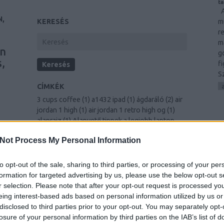
ta
A
N,
m
KERESÉS
r
m
wn
g
,
f
S
CÍMKÉK
3 cups coffee
(
1
)
a1432 ipad
(
1
)
ágdaráló
(
2
)
air
jordan 1 high
(
1
)
air jordan 1 retro high og
(
1
)
alaprajz
(
1
)
Alapvető tippek a legjobb laptop
vásárlásához a nehezen megkeresett
e
Not Process My Personal Information
E
készpénzért
(
1
)
amazing sites
(
1
)
Améliorer
votre vie grâce au développement personnel
ng
(
1
)
antracit
(
1
)
An In-Depth Look To Hiring The
to opt-out of the sale, sharing to third parties, or processing of your per
Right Carpet Cleaning Business
(
1
)
árak
(
1
)
formation for targeted advertising by us, please use the below opt-out s
r,
arany karkötő férfi
(
1
)
Artikel Marketing-Tricks
r selection. Please note that after your opt-out request is processed y
(
1
)
Auf einfache Weise Ihr Selbstvertrauen
eing interest-based ads based on personal information utilized by us or
aufbauen
(
1
)
Außergewöhnliche Beratung bei
disclosed to third parties prior to your opt-out. You may separately opt-
jedem Heimwerkerprojekt
(
1
)
autóalkatrész
se
losure of your personal information by third parties on the IAB’s list of