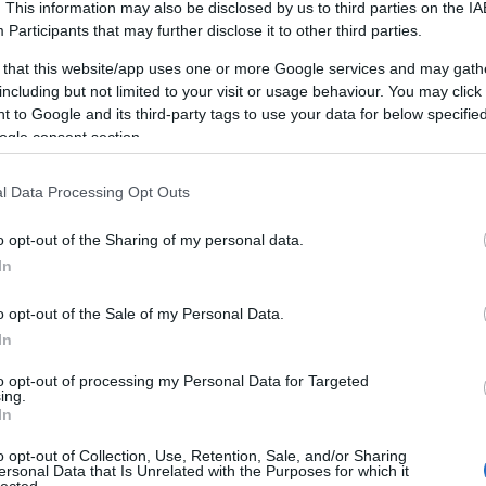
twitter
(
1
)
autókölcsönzés
(
1
)
autó vásárlás
(
1
)
. This information may also be disclosed by us to third parties on the
IA
Az internetes marketing nagyszerű! Használja
Participants
that may further disclose it to other third parties.
ezeket a tippeket az égés elkerülése
 that this website/app uses one or more Google services and may gath
érdekében!
(
1
)
Az önbizalom építése egyszerű
including but not limited to your visit or usage behaviour. You may click 
módon
(
1
)
Az online vásárlás kezelésének
 to Google and its third-party tags to use your data for below specifi
kitalálása
(
1
)
A Bestbyte cikk marketing tippjei
ogle consent section.
(
1
)
A cikk marketingje és számos előnye az Ön
vállalkozása számára.
(
1
)
A hálózatépítés a
sikeres internetes marketing kulcsa
(
1
)
A
l Data Processing Opt Outs
legjobb taktika
(
1
)
A legjobb tippek és trükkök
az online pénzmegtakarításhoz
(
1
)
A Twitter
o opt-out of the Sharing of my personal data.
használata – útmutató kezdőknek
(
1
)
Bauen Sie
In
Ihr Geschäft mit großartigen Videomarketing-
Tipps auf
(
1
)
bb ablak
(
1
)
Beauty Tips And
o opt-out of the Sale of my Personal Data.
Tricks From The Top Pros
(
1
)
betonfesték
(
1
)
In
Bettering Yourself Is Easy Through Personal
Development
(
1
)
bitcoin horror stories
(
1
)
to opt-out of processing my Personal Data for Targeted
bitcoin knots
(
1
)
bitcoin wallet windows
(
1
)
ing.
blog
(
1
)
Boost Your Personal Development
In
Through These Top Tips
(
1
)
Bővítse
o opt-out of Collection, Use, Retention, Sale, and/or Sharing
vállalkozását online ezekkel az internetes
ersonal Data that Is Unrelated with the Purposes for which it
marketing tippekkel
(
1
)
Buy Beautiful Jewelry
lected.