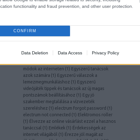
dia wellness
(
1
)
Discovering the Luxurious
cation functionality and fraud prevention, and other user protection.
Offerings of Hamvay-Lang.com
(
1
)
Discover
The Most Successful Personal Development
Tips
(
1
)
diy hardware wallet
(
1
)
Dont Allow
Online Shopping To Intimidate You
(
1
)
Dont
CONFIRM
Roll Snake Eyes In The Game Of Internet
Marketing
(
1
)
drágakő
(
1
)
Drón
(
1
)
E-mail
marketing segítségre van szüksége? Olvasson
Data Deletion
Data Access
Privacy Policy
tovább
(
1
)
Egyszerű módszerek a ház hatékony
feljavítására
(
1
)
Egyszerű pénzmegtakarítási
módok az interneten
(
1
)
Egyszerű tanácsok
azok számára
(
1
)
Egyszerű válaszok a
lemezmegmunkáláshoz
(
1
)
Egyszerű
videójáték tippek és tanácsok az új magas
pontszámok beállításához
(
1
)
Egy jó
szakember megtalálása a vízvezeték
szereléshez
(
1
)
electrum forgot password
(
1
)
electrum not connected
(
1
)
Elektromos roller
(
1
)
Élvezze az online vásárlást ezzel a hasznos
tanáccsal
(
1
)
Emlékek
(
1
)
Érdekességek az
internet világából
(
1
)
Érezze jól magát az