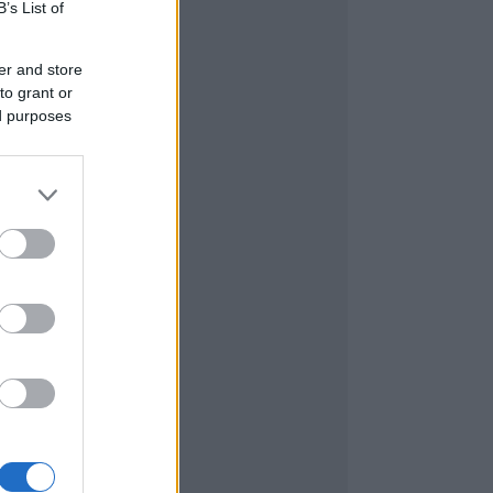
B’s List of
er and store
to grant or
ed purposes