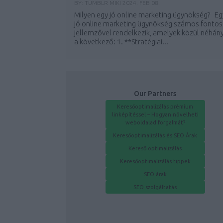
BY:
TUMBLR MIKI
2024. FEB 08.
Milyen egy jó online marketing ügynökség? Eg
jó online marketing ügynökség számos fontos
jellemzővel rendelkezik, amelyek közül néhán
a következő: 1. **Stratégiai...
Our Partners
Keresőoptimalizálás prémium
linképítéssel – Hogyan növelheti
weboldalad forgalmát?
Keresőoptimalizálás és SEO Árak
Kereső optimalizálás
Keresőoptimalizálás tippek
SEO árak
SEO szolgáltatás