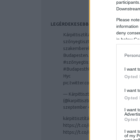
participants
Downstream 
Please note
LEGÉRDEKESEBB TWITTER OLDALAK
information 
deny consent
Kárpittisztítás és
in below Go
szőnyegtisztítás profi
szakemberek segítségével
Budapesten.
#kárpittisztítás
Persona
#szőnyegtisztítás
#Budapest
https://t.co/JtlsNBM
I want t
Hyc
Opted 
pic.twitter.com/WOZju5oPEK
I want t
— Kárpittisztítás Budapest
Opted 
(@karpittisztitas)
2019.
szeptember 4.
I want 
Advertis
kárpittisztítás
#kárpittisztítás
Opted 
https://t.co/r6Ck7uOzSO
I want t
https://t.co/r6Ck7uOzSO
of my P
was col