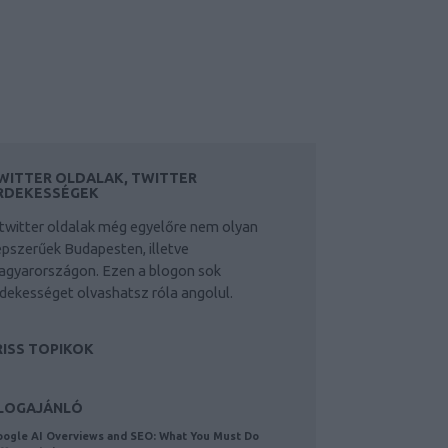
WITTER OLDALAK, TWITTER
RDEKESSÉGEK
twitter oldalak még egyelőre nem olyan
pszerűek Budapesten, illetve
agyarországon. Ezen a blogon sok
dekességet olvashatsz róla angolul.
RISS TOPIKOK
LOGAJÁNLÓ
ogle AI Overviews and SEO: What You Must Do