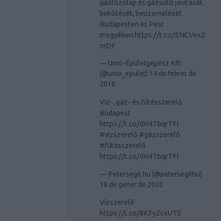
gázfőzőlap és gázsütő javítását,
bekötését, beüzemelését
Budapesten és Pest
megyében.
https://t.co/ENCVexZ
mDF
— Unió-Épületgépész Kft.
(@unio_epulet)
14 de febrer de
2018
Víz-, gáz- és fűtésszerelő
Budapest
https://t.co/dH4TbqrTFI
#vízszerelő
#gázszerelő
#fűtésszerelő
https://t.co/dH4TbqrTFI
— Petersegit.hu (@petersegithu)
18 de gener de 2020
Vízszerelő
https://t.co/8KFyZcxUT5