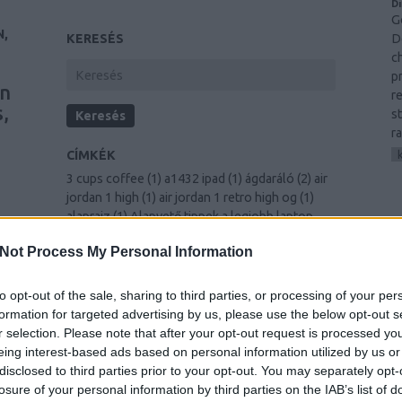
Di
G
N,
D
KERESÉS
c
p
wn
r
,
st
r
CÍMKÉK
3 cups coffee
(
1
)
a1432 ipad
(
1
)
ágdaráló
(
2
)
air
jordan 1 high
(
1
)
air jordan 1 retro high og
(
1
)
alaprajz
(
1
)
Alapvető tippek a legjobb laptop
vásárlásához a nehezen megkeresett
e
Not Process My Personal Information
E
készpénzért
(
1
)
amazing sites
(
1
)
Améliorer
votre vie grâce au développement personnel
ng
(
1
)
antracit
(
1
)
An In-Depth Look To Hiring The
to opt-out of the sale, sharing to third parties, or processing of your per
Right Carpet Cleaning Business
(
1
)
árak
(
1
)
formation for targeted advertising by us, please use the below opt-out s
r,
arany karkötő férfi
(
1
)
Artikel Marketing-Tricks
r selection. Please note that after your opt-out request is processed y
(
1
)
Auf einfache Weise Ihr Selbstvertrauen
eing interest-based ads based on personal information utilized by us or
aufbauen
(
1
)
Außergewöhnliche Beratung bei
disclosed to third parties prior to your opt-out. You may separately opt-
jedem Heimwerkerprojekt
(
1
)
autóalkatrész
se
losure of your personal information by third parties on the IAB’s list of