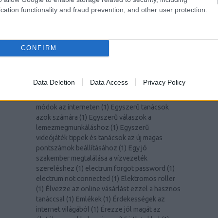
dia wellness
(
1
)
Discovering the Luxurious
cation functionality and fraud prevention, and other user protection.
Offerings of Hamvay-Lang.com
(
1
)
Discover
The Most Successful Personal Development
Tips
(
1
)
diy hardware wallet
(
1
)
Dont Allow
Online Shopping To Intimidate You
(
1
)
Dont
CONFIRM
Roll Snake Eyes In The Game Of Internet
Marketing
(
1
)
drágakő
(
1
)
Drón
(
1
)
E-mail
marketing segítségre van szüksége? Olvasson
Data Deletion
Data Access
Privacy Policy
tovább
(
1
)
Egyszerű módszerek a ház hatékony
feljavítására
(
1
)
Egyszerű pénzmegtakarítási
módok az interneten
(
1
)
Egyszerű tanácsok
azok számára
(
1
)
Egyszerű válaszok a
lemezmegmunkáláshoz
(
1
)
Egyszerű
videójáték tippek és tanácsok az új magas
pontszámok beállításához
(
1
)
Egy jó
szakember megtalálása a vízvezeték
szereléshez
(
1
)
electrum forgot password
(
1
)
electrum not connected
(
1
)
Elektromos roller
(
1
)
Élvezze az online vásárlást ezzel a hasznos
tanáccsal
(
1
)
Emlékek
(
1
)
Érdekességek az
internet világából
(
1
)
Érezze jól magát az