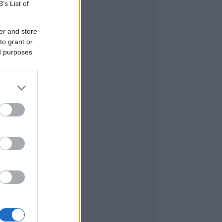
B’s List of
er and store
to grant or
ed purposes