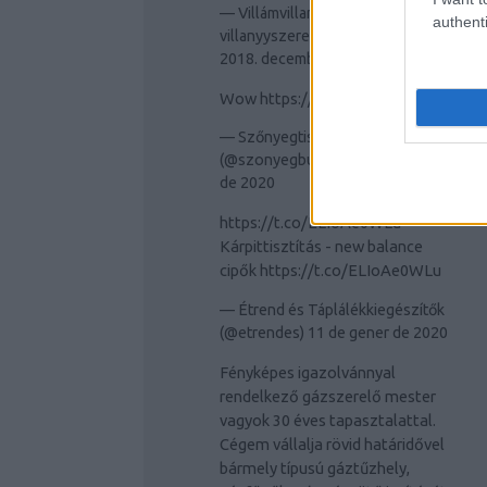
— Villámvillany Budapest
authenti
villanyyszerelés (@villamvillany)
2018. december 17.
Wow
https://t.co/JMrrrfm9lR
— Szőnyegtisztítás Budapesten
(@szonyegbudapest)
11 de gener
de 2020
https://t.co/ELIoAe0WLu
Kárpittisztítás - new balance
cipők
https://t.co/ELIoAe0WLu
— Étrend és Táplálékkiegészítők
(@etrendes)
11 de gener de 2020
Fényképes igazolvánnyal
rendelkező gázszerelő mester
vagyok 30 éves tapasztalattal.
Cégem vállalja rövid határidővel
bármely típusú gáztűzhely,