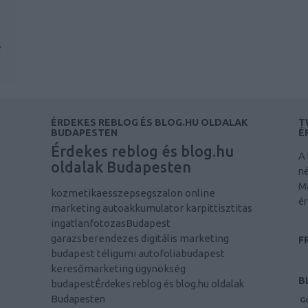
e
ÉRDEKES REBLOG ÉS BLOG.HU OLDALAK
T
BUDAPESTEN
É
Érdekes reblog és blog.hu
A 
oldalak Budapesten
né
M
kozmetikaesszepsegszalon
online
ér
marketing
autoakkumulator
karpittisztitas
ingatlanfotozasBudapest
garazsberendezes
digitális marketing
F
budapest
téligumi
autofoliabudapest
keresőmarketing ügynökség
B
budapest
Érdekes reblog és blog.hu oldalak
Budapesten
Go