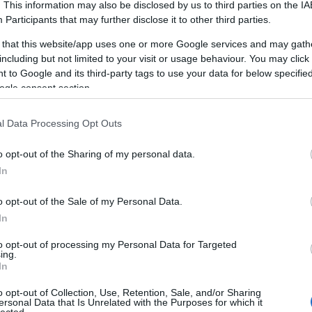
twitter
(
1
)
autókölcsönzés
(
1
)
autó vásárlás
(
1
)
. This information may also be disclosed by us to third parties on the
IA
Az internetes marketing nagyszerű! Használja
Participants
that may further disclose it to other third parties.
ezeket a tippeket az égés elkerülése
 that this website/app uses one or more Google services and may gath
érdekében!
(
1
)
Az önbizalom építése egyszerű
including but not limited to your visit or usage behaviour. You may click 
módon
(
1
)
Az online vásárlás kezelésének
 to Google and its third-party tags to use your data for below specifi
kitalálása
(
1
)
A Bestbyte cikk marketing tippjei
ogle consent section.
(
1
)
A cikk marketingje és számos előnye az Ön
vállalkozása számára.
(
1
)
A hálózatépítés a
sikeres internetes marketing kulcsa
(
1
)
A
l Data Processing Opt Outs
legjobb taktika
(
1
)
A legjobb tippek és trükkök
az online pénzmegtakarításhoz
(
1
)
A Twitter
o opt-out of the Sharing of my personal data.
használata – útmutató kezdőknek
(
1
)
Bauen Sie
In
Ihr Geschäft mit großartigen Videomarketing-
Tipps auf
(
1
)
bb ablak
(
1
)
Beauty Tips And
o opt-out of the Sale of my Personal Data.
Tricks From The Top Pros
(
1
)
betonfesték
(
1
)
In
Bettering Yourself Is Easy Through Personal
Development
(
1
)
bitcoin horror stories
(
1
)
to opt-out of processing my Personal Data for Targeted
bitcoin knots
(
1
)
bitcoin wallet windows
(
1
)
ing.
blog
(
1
)
Boost Your Personal Development
In
Through These Top Tips
(
1
)
Bővítse
o opt-out of Collection, Use, Retention, Sale, and/or Sharing
vállalkozását online ezekkel az internetes
ersonal Data that Is Unrelated with the Purposes for which it
marketing tippekkel
(
1
)
Buy Beautiful Jewelry
lected.