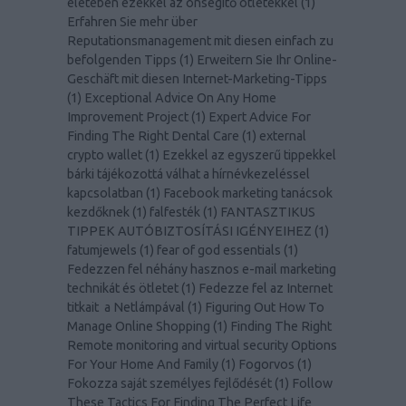
életében ezekkel az önsegítő ötletekkel
(
1
)
Erfahren Sie mehr über
Reputationsmanagement mit diesen einfach zu
befolgenden Tipps
(
1
)
Erweitern Sie Ihr Online-
Geschäft mit diesen Internet-Marketing-Tipps
(
1
)
Exceptional Advice On Any Home
Improvement Project
(
1
)
Expert Advice For
Finding The Right Dental Care
(
1
)
external
crypto wallet
(
1
)
Ezekkel az egyszerű tippekkel
bárki tájékozottá válhat a hírnévkezeléssel
kapcsolatban
(
1
)
Facebook marketing tanácsok
kezdőknek
(
1
)
falfesték
(
1
)
FANTASZTIKUS
TIPPEK AUTÓBIZTOSÍTÁSI IGÉNYEIHEZ
(
1
)
fatumjewels
(
1
)
fear of god essentials
(
1
)
Fedezzen fel néhány hasznos e-mail marketing
technikát és ötletet
(
1
)
Fedezze fel az Internet
titkait a Netlámpával
(
1
)
Figuring Out How To
Manage Online Shopping
(
1
)
Finding The Right
Remote monitoring and virtual security Options
For Your Home And Family
(
1
)
Fogorvos
(
1
)
Fokozza saját személyes fejlődését
(
1
)
Follow
These Tactics For Finding The Perfect Life