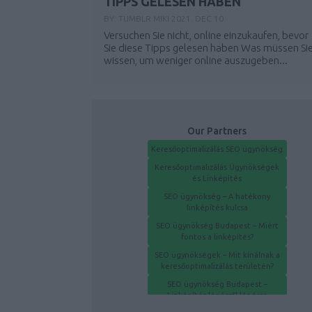
TIPPS GELESEN HABEN
BY:
TUMBLR MIKI
2021. DEC 10.
Versuchen Sie nicht, online einzukaufen, bevor
Sie diese Tipps gelesen haben Was müssen Si
wissen, um weniger online auszugeben...
Our Partners
Keresőoptimalizálás SEO ügynökség
Keresőoptimalizálás Ügynökségek
és Linképítés
SEO ügynökség – A hatékony
linképítés kulcsa
SEO ügynökség Budapest – Miért
fontos a linképítés?
SEO ügynökségek – Mit kínálnak a
keresőoptimalizálás területén?
SEO ügynökség Budapest –
Linképítés lépésről lépésre