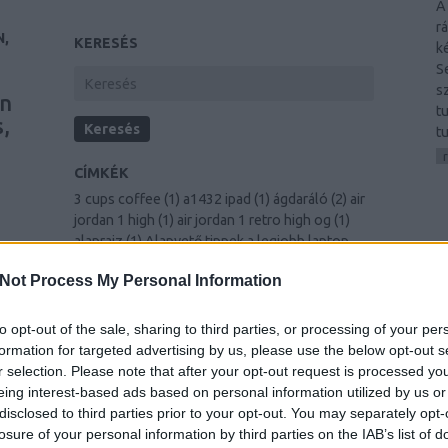
A
r
N,
KERESÉS
k
S
s
wn
t
,
t
CÍMKÉK
3 cups coffee
(
1
)
a1432 ipad
(
1
)
ágdaráló
(
2
)
air
jordan 1 high
(
1
)
air jordan 1 retro high og
(
1
)
alaprajz
(
1
)
Alapvető tippek a legjobb laptop
vásárlásához a nehezen megkeresett
E
e
Not Process My Personal Information
készpénzért
(
1
)
amazing sites
(
1
)
Améliorer
votre vie grâce au développement personnel
ng
(
1
)
antracit
(
1
)
An In-Depth Look To Hiring The
to opt-out of the sale, sharing to third parties, or processing of your per
Right Carpet Cleaning Business
(
1
)
árak
(
1
)
formation for targeted advertising by us, please use the below opt-out s
r,
arany karkötő férfi
(
1
)
Artikel Marketing-Tricks
r selection. Please note that after your opt-out request is processed y
(
1
)
Auf einfache Weise Ihr Selbstvertrauen
eing interest-based ads based on personal information utilized by us or
aufbauen
(
1
)
Außergewöhnliche Beratung bei
disclosed to third parties prior to your opt-out. You may separately opt-
jedem Heimwerkerprojekt
(
1
)
autóalkatrész
se
losure of your personal information by third parties on the IAB’s list of