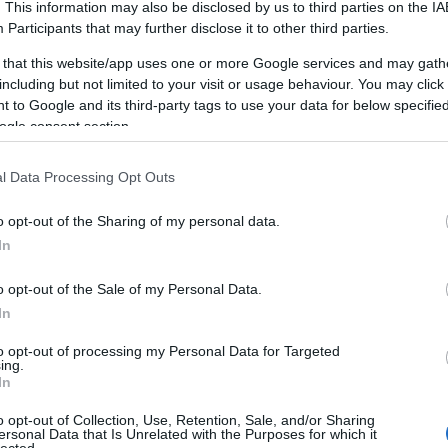
twitter
(
1
)
autókölcsönzés
(
1
)
autó vásárlás
(
1
)
. This information may also be disclosed by us to third parties on the
IA
Az internetes marketing nagyszerű! Használja
Participants
that may further disclose it to other third parties.
ezeket a tippeket az égés elkerülése
 that this website/app uses one or more Google services and may gath
érdekében!
(
1
)
Az önbizalom építése egyszerű
including but not limited to your visit or usage behaviour. You may click 
módon
(
1
)
Az online vásárlás kezelésének
 to Google and its third-party tags to use your data for below specifi
kitalálása
(
1
)
A Bestbyte cikk marketing tippjei
ogle consent section.
(
1
)
A cikk marketingje és számos előnye az Ön
vállalkozása számára.
(
1
)
A hálózatépítés a
sikeres internetes marketing kulcsa
(
1
)
A
l Data Processing Opt Outs
legjobb taktika
(
1
)
A legjobb tippek és trükkök
az online pénzmegtakarításhoz
(
1
)
A Twitter
o opt-out of the Sharing of my personal data.
használata – útmutató kezdőknek
(
1
)
Bauen Sie
In
Ihr Geschäft mit großartigen Videomarketing-
Tipps auf
(
1
)
bb ablak
(
1
)
Beauty Tips And
o opt-out of the Sale of my Personal Data.
Tricks From The Top Pros
(
1
)
betonfesték
(
1
)
In
Bettering Yourself Is Easy Through Personal
Development
(
1
)
bitcoin horror stories
(
1
)
to opt-out of processing my Personal Data for Targeted
bitcoin knots
(
1
)
bitcoin wallet windows
(
1
)
ing.
blog
(
1
)
Boost Your Personal Development
In
Through These Top Tips
(
1
)
Bővítse
o opt-out of Collection, Use, Retention, Sale, and/or Sharing
vállalkozását online ezekkel az internetes
ersonal Data that Is Unrelated with the Purposes for which it
marketing tippekkel
(
1
)
Buy Beautiful Jewelry
lected.