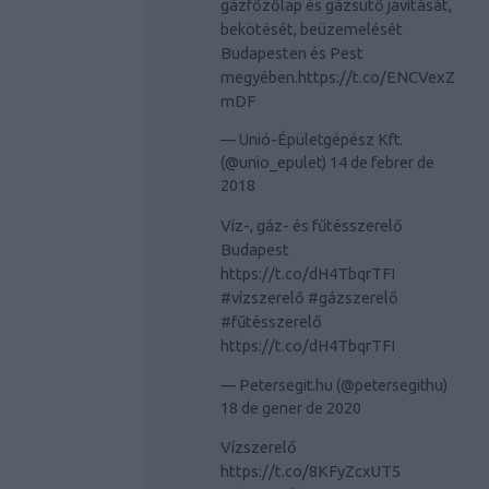
gázfőzőlap és gázsütő javítását,
bekötését, beüzemelését
Budapesten és Pest
megyében.
https://t.co/ENCVexZ
mDF
— Unió-Épületgépész Kft.
(@unio_epulet)
14 de febrer de
2018
Víz-, gáz- és fűtésszerelő
Budapest
https://t.co/dH4TbqrTFI
#vízszerelő
#gázszerelő
#fűtésszerelő
https://t.co/dH4TbqrTFI
— Petersegit.hu (@petersegithu)
18 de gener de 2020
Vízszerelő
https://t.co/8KFyZcxUT5