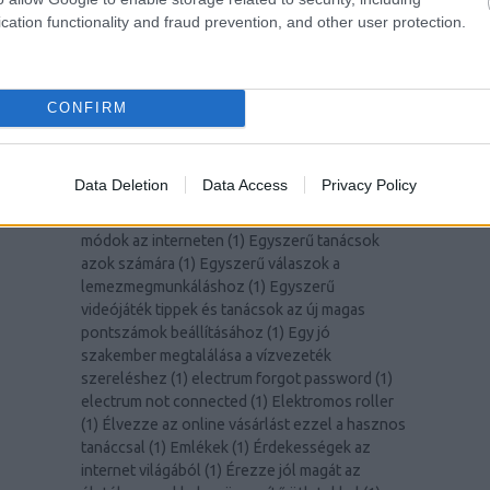
dia wellness
(
1
)
Discovering the Luxurious
cation functionality and fraud prevention, and other user protection.
Offerings of Hamvay-Lang.com
(
1
)
Discover
The Most Successful Personal Development
Tips
(
1
)
diy hardware wallet
(
1
)
Dont Allow
Online Shopping To Intimidate You
(
1
)
Dont
CONFIRM
Roll Snake Eyes In The Game Of Internet
Marketing
(
1
)
drágakő
(
1
)
Drón
(
1
)
E-mail
marketing segítségre van szüksége? Olvasson
Data Deletion
Data Access
Privacy Policy
tovább
(
1
)
Egyszerű módszerek a ház hatékony
feljavítására
(
1
)
Egyszerű pénzmegtakarítási
módok az interneten
(
1
)
Egyszerű tanácsok
azok számára
(
1
)
Egyszerű válaszok a
lemezmegmunkáláshoz
(
1
)
Egyszerű
videójáték tippek és tanácsok az új magas
pontszámok beállításához
(
1
)
Egy jó
szakember megtalálása a vízvezeték
szereléshez
(
1
)
electrum forgot password
(
1
)
electrum not connected
(
1
)
Elektromos roller
(
1
)
Élvezze az online vásárlást ezzel a hasznos
tanáccsal
(
1
)
Emlékek
(
1
)
Érdekességek az
internet világából
(
1
)
Érezze jól magát az