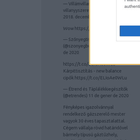
— Villámvillany Budapest
authenti
villanyyszerelés (@villamvillany)
2018. december 17.
Wow
https://t.co/JMrrrfm9lR
— Szőnyegtisztítás Budapesten
(@szonyegbudapest)
11 de gener
de 2020
https://t.co/ELIoAe0WLu
Kárpittisztítás - new balance
cipők
https://t.co/ELIoAe0WLu
— Étrend és Táplálékkiegészítők
(@etrendes)
11 de gener de 2020
Fényképes igazolvánnyal
rendelkező gázszerelő mester
vagyok 30 éves tapasztalattal.
Cégem vállalja rövid határidővel
bármely típusú gáztűzhely,