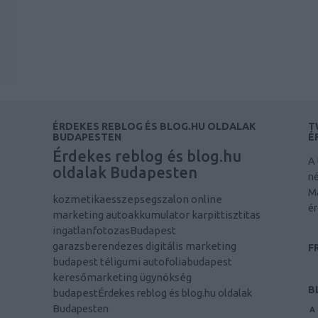
ÉRDEKES REBLOG ÉS BLOG.HU OLDALAK
T
BUDAPESTEN
É
Érdekes reblog és blog.hu
A 
oldalak Budapesten
né
M
kozmetikaesszepsegszalon
online
ér
marketing
autoakkumulator
karpittisztitas
ingatlanfotozasBudapest
garazsberendezes
digitális marketing
F
budapest
téligumi
autofoliabudapest
keresőmarketing ügynökség
B
budapest
Érdekes reblog és blog.hu oldalak
Budapesten
A 