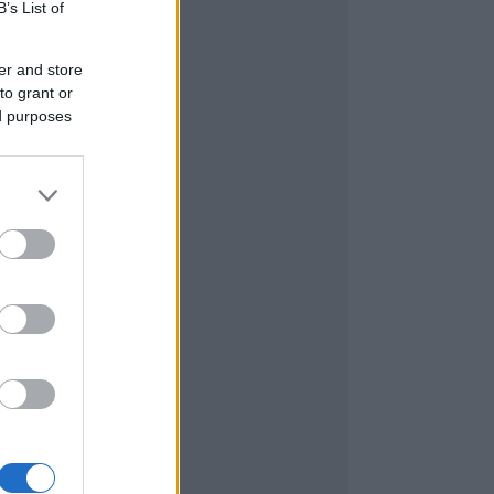
B’s List of
er and store
to grant or
ed purposes