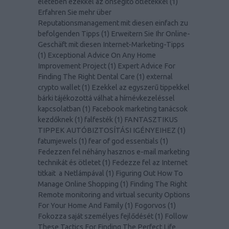
életében ezekkel az önsegítő ötletekkel
(
1
)
Erfahren Sie mehr über
Reputationsmanagement mit diesen einfach zu
befolgenden Tipps
(
1
)
Erweitern Sie Ihr Online-
Geschäft mit diesen Internet-Marketing-Tipps
(
1
)
Exceptional Advice On Any Home
Improvement Project
(
1
)
Expert Advice For
Finding The Right Dental Care
(
1
)
external
crypto wallet
(
1
)
Ezekkel az egyszerű tippekkel
bárki tájékozottá válhat a hírnévkezeléssel
kapcsolatban
(
1
)
Facebook marketing tanácsok
kezdőknek
(
1
)
falfesték
(
1
)
FANTASZTIKUS
TIPPEK AUTÓBIZTOSÍTÁSI IGÉNYEIHEZ
(
1
)
fatumjewels
(
1
)
fear of god essentials
(
1
)
Fedezzen fel néhány hasznos e-mail marketing
technikát és ötletet
(
1
)
Fedezze fel az Internet
titkait a Netlámpával
(
1
)
Figuring Out How To
Manage Online Shopping
(
1
)
Finding The Right
Remote monitoring and virtual security Options
For Your Home And Family
(
1
)
Fogorvos
(
1
)
Fokozza saját személyes fejlődését
(
1
)
Follow
These Tactics For Finding The Perfect Life