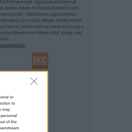
 földi fénykeringő Egy tucatnyi kaland vár
ád, minden évben, hol kipróbálhatod összes
épességedet a kitartásban, ügyességben.
egítséged is lesz majd. Mindaz a tudás melyre
zert teszel, lehetőséget ad neked arra, hogy a
ucatnyi állomásokon felhasználd, ahogy csak
udod…
rovom.blog.hu
GYÉB
sonal or
ection to
ou may
 personal
out of the
 downstream