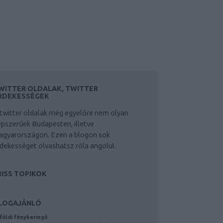
WITTER OLDALAK, TWITTER
RDEKESSÉGEK
twitter oldalak még egyelőre nem olyan
pszerűek Budapesten, illetve
agyarországon. Ezen a blogon sok
dekességet olvashatsz róla angolul.
RISS TOPIKOK
LOGAJÁNLÓ
földi fénykeringő