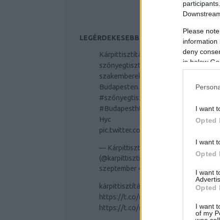
participants
Downstream 
Please note
LEGÉRDEKESEBB TWITTER OLDALAK
information 
deny consent
Kárpittisztítás és
in below Go
szőnyegtisztítás profi
szakemberek segítségével
Budapesten.
#kárpittisztítás
Persona
#szőnyegtisztítás
#Budapest
https://t.co/JtlsNBM
I want t
Hyc
Opted 
pic.twitter.com/WOZju5oPEK
I want t
— Kárpittisztítás Budapest
Opted 
(@karpittisztitas)
2019.
szeptember 4.
I want 
Advertis
kárpittisztítás
#kárpittisztítás
Opted 
https://t.co/r6Ck7uOzSO
I want t
https://t.co/r6Ck7uOzSO
of my P
was col