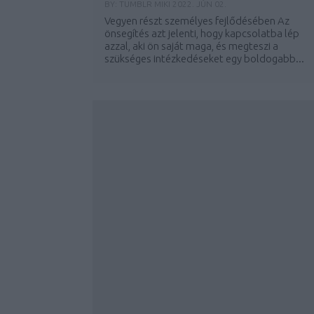
BY:
TUMBLR MIKI
2022. JÚN 02.
Vegyen részt személyes fejlődésében Az
önsegítés azt jelenti, hogy kapcsolatba lép
azzal, aki ön saját maga, és megteszi a
szükséges intézkedéseket egy boldogabb...