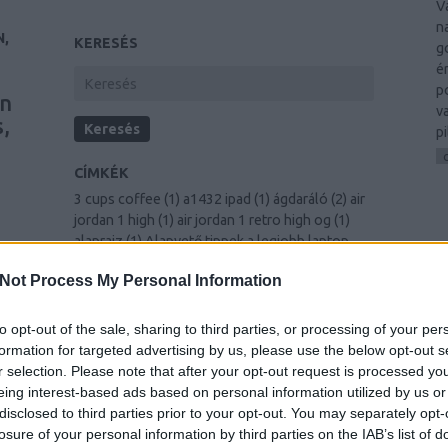
V
n
N,
KERESÉS
g
é
p
wn
v
,
p
CÍMKÉK
3 cups coffee
(
1
)
a1432 ipad
(
1
)
ágdaráló
(
2
)
air
jordan 1 high
(
1
)
air jordan 1 retro high og
(
1
)
alaprajz
(
1
)
Alapvető tippek a legjobb laptop
vásárlásához a nehezen megkeresett
E
e
Not Process My Personal Information
készpénzért
(
1
)
amazing sites
(
1
)
Améliorer
votre vie grâce au développement personnel
ng
(
1
)
antracit
(
1
)
An In-Depth Look To Hiring The
to opt-out of the sale, sharing to third parties, or processing of your per
Right Carpet Cleaning Business
(
1
)
árak
(
1
)
formation for targeted advertising by us, please use the below opt-out s
r,
arany karkötő férfi
(
1
)
Artikel Marketing-Tricks
r selection. Please note that after your opt-out request is processed y
(
1
)
Auf einfache Weise Ihr Selbstvertrauen
eing interest-based ads based on personal information utilized by us or
aufbauen
(
1
)
Außergewöhnliche Beratung bei
disclosed to third parties prior to your opt-out. You may separately opt-
jedem Heimwerkerprojekt
(
1
)
autóalkatrész
se
losure of your personal information by third parties on the IAB’s list of