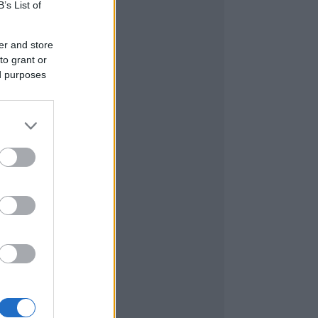
B’s List of
er and store
to grant or
ed purposes