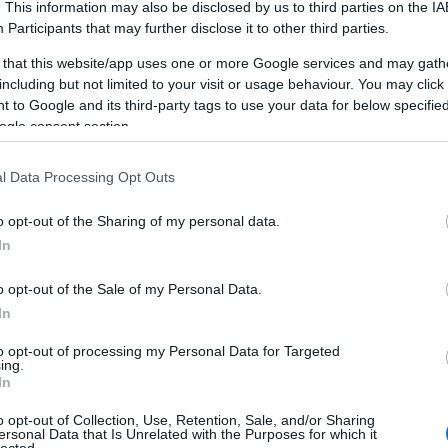
twitter
(
1
)
autókölcsönzés
(
1
)
autó vásárlás
(
1
)
. This information may also be disclosed by us to third parties on the
IA
Az internetes marketing nagyszerű! Használja
Participants
that may further disclose it to other third parties.
ezeket a tippeket az égés elkerülése
 that this website/app uses one or more Google services and may gath
érdekében!
(
1
)
Az önbizalom építése egyszerű
including but not limited to your visit or usage behaviour. You may click 
módon
(
1
)
Az online vásárlás kezelésének
 to Google and its third-party tags to use your data for below specifi
kitalálása
(
1
)
A Bestbyte cikk marketing tippjei
ogle consent section.
(
1
)
A cikk marketingje és számos előnye az Ön
vállalkozása számára.
(
1
)
A hálózatépítés a
sikeres internetes marketing kulcsa
(
1
)
A
l Data Processing Opt Outs
legjobb taktika
(
1
)
A legjobb tippek és trükkök
az online pénzmegtakarításhoz
(
1
)
A Twitter
o opt-out of the Sharing of my personal data.
használata – útmutató kezdőknek
(
1
)
Bauen Sie
In
Ihr Geschäft mit großartigen Videomarketing-
Tipps auf
(
1
)
bb ablak
(
1
)
Beauty Tips And
o opt-out of the Sale of my Personal Data.
Tricks From The Top Pros
(
1
)
betonfesték
(
1
)
In
Bettering Yourself Is Easy Through Personal
Development
(
1
)
bitcoin horror stories
(
1
)
to opt-out of processing my Personal Data for Targeted
bitcoin knots
(
1
)
bitcoin wallet windows
(
1
)
ing.
blog
(
1
)
Boost Your Personal Development
In
Through These Top Tips
(
1
)
Bővítse
o opt-out of Collection, Use, Retention, Sale, and/or Sharing
vállalkozását online ezekkel az internetes
ersonal Data that Is Unrelated with the Purposes for which it
marketing tippekkel
(
1
)
Buy Beautiful Jewelry
lected.