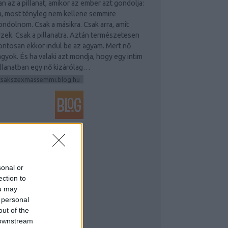
an az a pillanat, amikor az ember azt gondolja:
a, most tényleg nem kellene semmire
ondolnom. Csak a másikra. Csak arra, amit
rzek. Csak a pillanatra. Aztán természetesen
ontosan ekkor indul be az agyam. Mert nő
agyok. És ha valaki azt mondja, hogy egy intim
illanatban egy nő kizárólag…
csakszexmassemmi.blog.hu
GYÉB
sonal or
ection to
ou may
 personal
out of the
 downstream