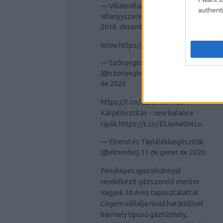
— Villámvillany Budapest
authenti
villanyyszerelés (@villamvillany)
2018. december 17.
Wow
https://t.co/JMrrrfm9lR
— Szőnyegtisztítás Budapesten
(@szonyegbudapest)
11 de gener
de 2020
https://t.co/ELIoAe0WLu
Kárpittisztítás - new balance
cipők
https://t.co/ELIoAe0WLu
— Étrend és Táplálékkiegészítők
(@etrendes)
11 de gener de 2020
Fényképes igazolvánnyal
rendelkező gázszerelő mester
vagyok 30 éves tapasztalattal.
Cégem vállalja rövid határidővel
bármely típusú gáztűzhely,