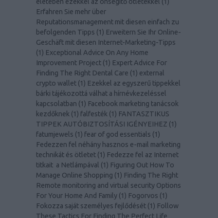
életében ezekkel az önsegítő ötletekkel
(
1
)
Erfahren Sie mehr über
Reputationsmanagement mit diesen einfach zu
befolgenden Tipps
(
1
)
Erweitern Sie Ihr Online-
Geschäft mit diesen Internet-Marketing-Tipps
(
1
)
Exceptional Advice On Any Home
Improvement Project
(
1
)
Expert Advice For
Finding The Right Dental Care
(
1
)
external
crypto wallet
(
1
)
Ezekkel az egyszerű tippekkel
bárki tájékozottá válhat a hírnévkezeléssel
kapcsolatban
(
1
)
Facebook marketing tanácsok
kezdőknek
(
1
)
falfesték
(
1
)
FANTASZTIKUS
TIPPEK AUTÓBIZTOSÍTÁSI IGÉNYEIHEZ
(
1
)
fatumjewels
(
1
)
fear of god essentials
(
1
)
Fedezzen fel néhány hasznos e-mail marketing
technikát és ötletet
(
1
)
Fedezze fel az Internet
titkait a Netlámpával
(
1
)
Figuring Out How To
Manage Online Shopping
(
1
)
Finding The Right
Remote monitoring and virtual security Options
For Your Home And Family
(
1
)
Fogorvos
(
1
)
Fokozza saját személyes fejlődését
(
1
)
Follow
These Tactics For Finding The Perfect Life