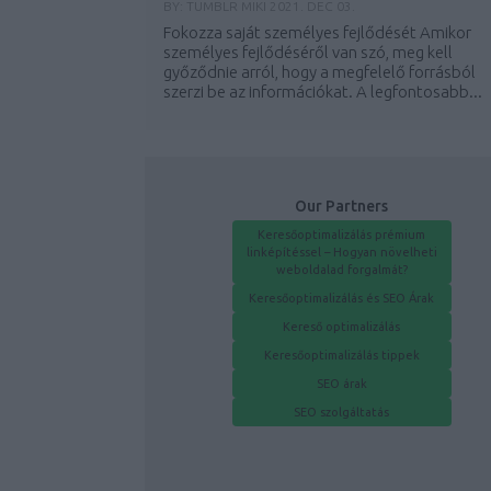
BY:
TUMBLR MIKI
2021. DEC 03.
Fokozza saját személyes fejlődését Amikor
személyes fejlődéséről van szó, meg kell
győződnie arról, hogy a megfelelő forrásból
szerzi be az információkat. A legfontosabb...
Our Partners
Keresőoptimalizálás prémium
linképítéssel – Hogyan növelheti
weboldalad forgalmát?
Keresőoptimalizálás és SEO Árak
Kereső optimalizálás
Keresőoptimalizálás tippek
SEO árak
SEO szolgáltatás