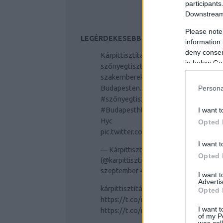
participants
Downstream 
Please note
LEGÉRDEKESEBB TWITTER OLDALAK
information 
deny consent
Kárpittisztítás és
in below Go
szőnyegtisztítás profi
szakemberek segítségével
Budapesten.
#kárpittisztítás
Persona
#szőnyegtisztítás
#Budapest
https://t.co/JtlsNBM
I want t
Hyc
Opted 
pic.twitter.com/WOZju5oPEK
I want t
— Kárpittisztítás Budapest
Opted 
(@karpittisztitas)
2019.
szeptember 4.
I want 
Advertis
kárpittisztítás
#kárpittisztítás
Opted 
https://t.co/r6Ck7uOzSO
I want t
https://t.co/r6Ck7uOzSO
of my P
was col