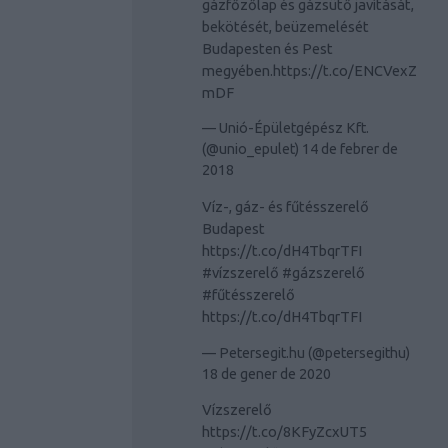
gázfőzőlap és gázsütő javítását,
bekötését, beüzemelését
Budapesten és Pest
megyében.
https://t.co/ENCVexZ
mDF
— Unió-Épületgépész Kft.
(@unio_epulet)
14 de febrer de
2018
Víz-, gáz- és fűtésszerelő
Budapest
https://t.co/dH4TbqrTFI
#vízszerelő
#gázszerelő
#fűtésszerelő
https://t.co/dH4TbqrTFI
— Petersegit.hu (@petersegithu)
18 de gener de 2020
Vízszerelő
https://t.co/8KFyZcxUT5