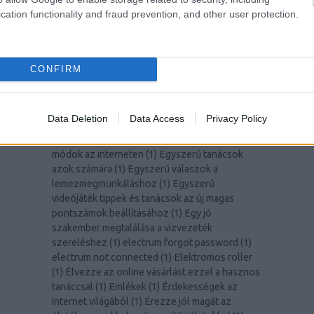
dia wellness
(
1
)
Discovering the Luxurious
cation functionality and fraud prevention, and other user protection.
Offerings of Hamvay-Lang.com
(
1
)
Discover
The Most Successful Personal Development
Tips
(
1
)
diy hardware wallet
(
1
)
Dont Allow
Online Shopping To Intimidate You
(
1
)
Dont
CONFIRM
Roll Snake Eyes In The Game Of Internet
Marketing
(
1
)
drágakő
(
1
)
Drón
(
1
)
E-mail
marketing segítségre van szüksége? Olvasson
Data Deletion
Data Access
Privacy Policy
tovább
(
1
)
Egyszerű módszerek a ház hatékony
feljavítására
(
1
)
Egyszerű pénzmegtakarítási
módok az interneten
(
1
)
Egyszerű tanácsok
azok számára
(
1
)
Egyszerű válaszok a
lemezmegmunkáláshoz
(
1
)
Egyszerű
videójáték tippek és tanácsok az új magas
pontszámok beállításához
(
1
)
Egy jó
szakember megtalálása a vízvezeték
szereléshez
(
1
)
electrum forgot password
(
1
)
electrum not connected
(
1
)
Elektromos roller
(
1
)
Élvezze az online vásárlást ezzel a hasznos
tanáccsal
(
1
)
Emlékek
(
1
)
Érdekességek az
internet világából
(
1
)
Érezze jól magát az