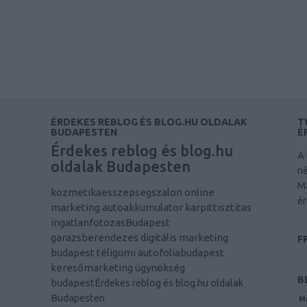
ÉRDEKES REBLOG ÉS BLOG.HU OLDALAK
T
BUDAPESTEN
É
Érdekes reblog és blog.hu
A 
oldalak Budapesten
né
M
kozmetikaesszepsegszalon
online
ér
marketing
autoakkumulator
karpittisztitas
ingatlanfotozasBudapest
garazsberendezes
digitális marketing
F
budapest
téligumi
autofoliabudapest
keresőmarketing ügynökség
B
budapest
Érdekes reblog és blog.hu oldalak
Budapesten
Mi