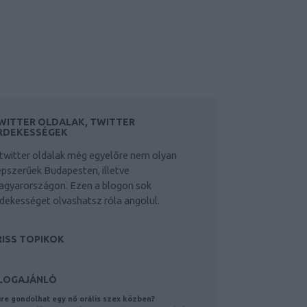
WITTER OLDALAK, TWITTER
RDEKESSÉGEK
twitter oldalak még egyelőre nem olyan
pszerűek Budapesten, illetve
agyarországon. Ezen a blogon sok
dekességet olvashatsz róla angolul.
RISS TOPIKOK
LOGAJÁNLÓ
re gondolhat egy nő orális szex közben?