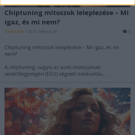
Chiptuning mítoszok leleplezése – Mi
igaz, és mi nem?
Tumblr Miki
•
2025. március 28.
0
Chiptuning mítoszok leleplezése – Mi igaz, és mi
nem?
A chiptuning, vagyis az autó motorjának
vezérlőegységén (ECU) végzett módosítás, ...