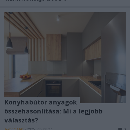
Konyhabútor anyagok
összehasonlítása: Mi a legjobb
választás?
Tumblr Miki
•
2025. január 27.
0