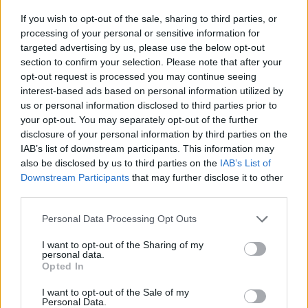
If you wish to opt-out of the sale, sharing to third parties, or
processing of your personal or sensitive information for
targeted advertising by us, please use the below opt-out
section to confirm your selection. Please note that after your
opt-out request is processed you may continue seeing
interest-based ads based on personal information utilized by
us or personal information disclosed to third parties prior to
your opt-out. You may separately opt-out of the further
disclosure of your personal information by third parties on the
IAB’s list of downstream participants. This information may
also be disclosed by us to third parties on the
IAB’s List of
Blogposzt ötletek
Downstream Participants
that may further disclose it to other
vízvezetékszerelőknek SEO célra
third parties.
Tumblr Miki
•
2025. május 13.
0
Please note that this website/app uses one or more Google
Personal Data Processing Opt Outs
services and may gather and store information including but
not limited to your visit or usage behaviour. You may click to
I want to opt-out of the Sharing of my
Blogposzt ötletek vízvezetékszerelőknek SEO célra
personal data.
grant or deny consent to Google and its third-party tags to
Opted In
use your data for below specified purposes in below Google
A vízvezeték-szerelők számára a helyi SEO
consent section.
(keresőoptimalizálás) kiemelkedő ...
I want to opt-out of the Sale of my
Personal Data.