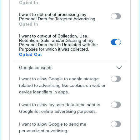
Opted In
I want to opt-out of processing my
Personal Data for Targeted Advertising.
Opted In
I want to opt-out of Collection, Use,
Retention, Sale, and/or Sharing of my
Personal Data that Is Unrelated with the
Purposes for which it was collected.
Opted Out
Google consents
I want to allow Google to enable storage
related to advertising like cookies on web or
device identifiers in apps.
Így gondoskodj távirányítós
I want to allow my user data to be sent to
Google for online advertising purposes.
autódról, hogy sokáig hibátlanul
működjön
I want to allow Google to send me
personalized advertising.
Tumblr Miki
•
2025. március 31.
0