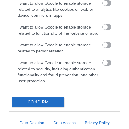
I want to allow Google to enable storage
Így gondoskodj távirányítós autódról, hogy sokáig
related to analytics like cookies on web or
hibátlanul működjön
device identifiers in apps.
A távirányítós autók világa sokak számára a
I want to allow Google to enable storage
related to functionality of the website or app.
szórakozás ...
I want to allow Google to enable storage
related to personalization.
I want to allow Google to enable storage
related to security, including authentication
functionality and fraud prevention, and other
user protection.
CONFIRM
Data Deletion
Data Access
Privacy Policy