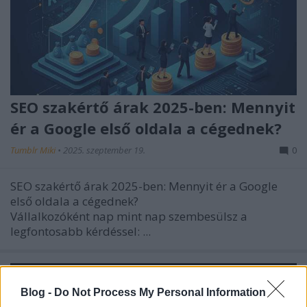
SEO szakértő árak 2025-ben: Mennyit
ér a Google első oldala a cégednek?
Tumblr Miki
•
2025. szeptember 19.
0
SEO szakértő árak 2025-ben: Mennyit ér a Google
első oldala a cégednek?
Vállalkozóként nap mint nap szembesülsz a
legfontosabb kérdéssel: ...
Blog -
Do Not Process My Personal Information