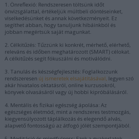
1. Önreflexió: Rendszeresen töltsünk időt
önvizsgálattal, értékeljük múltbeli döntéseinket,
viselkedésünket és annak következményeit. Ez
segíthet abban, hogy tanuljunk hibáinkból és
jobban megértsük saját magunkat.
2. Célkitűzés: Tűzzünk ki konkrét, mérhető, elérhető,
releváns és időben meghatározott (SMART) célokat.
A célkitűzés segít fókuszálni és motiválódni.
3. Tanulás és készségfejlesztés: Foglalkozzunk
rendszeresen
új ismeretek elsajátításával,
legyen szó
akár hivatalos oktatásról, online kurzusokról,
könyvek olvasásáról vagy új hobbi kipróbálásáról.
4. Mentális és fizikai egészség ápolása: Az
egészséges életmód, mint a rendszeres testmozgás,
kiegyensúlyozott táplálkozás és elegendő alvás,
alapvető fontosságú az átfogó jólét szempontjából.
5. Meditáció és mindfulness: Ezek a gyakorlatok