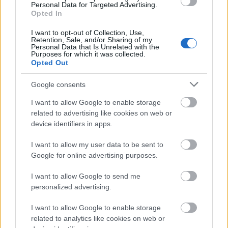
Olvasd el a teljes véleményt itt »
Personal Data for Targeted Advertising.
Opted In
Útmutató a mellplasztikáról Budapesten
I want to opt-out of Collection, Use,
Retention, Sale, and/or Sharing of my
2025-ben
Personal Data that Is Unrelated with the
Purposes for which it was collected.
Opted Out
A mellplasztika továbbra is az egyik legnépszerűbb
beavatkozás világszerte. A cikk bemutatja a
Google consents
legújabb implantátumokat, sebészeti technikákat és
a 2025-ben Budapesten elérhető lehetőségeket. Kitér
I want to allow Google to enable storage
az árak alakulására és a páciensek döntési
related to advertising like cookies on web or
device identifiers in apps.
szempontjaira is.
I want to allow my user data to be sent to
Tovább a részletes útmutatóhoz »
Google for online advertising purposes.
Felső szemhéjplasztika belső
I want to allow Google to send me
szemöldökemeléssel
personalized advertising.
I want to allow Google to enable storage
A szemhéjplasztika egyik leggyakoribb beavatkozás.
related to analytics like cookies on web or
A Pasarét Klinika szakértői nemcsak a felesleges bőr