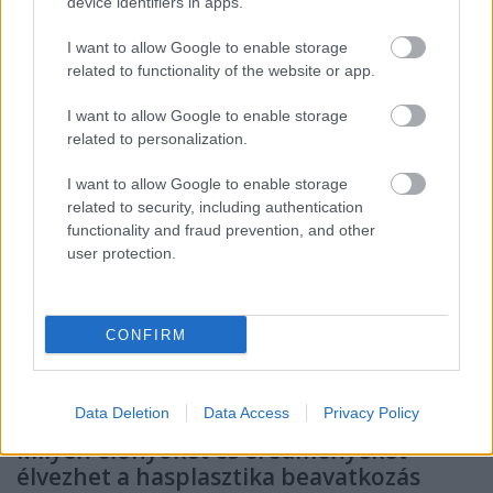
device identifiers in apps.
eltávolításával, hanem szükség esetén belső
szemöldökemeléssel is segítenek fiatalosabb,
I want to allow Google to enable storage
frissebb megjelenést elérni.
related to functionality of the website or app.
Ismerd meg a részleteket »
I want to allow Google to enable storage
related to personalization.
A mellnagyobbítás trendje
I want to allow Google to enable storage
Magyarországon és a világban
related to security, including authentication
functionality and fraud prevention, and other
Míg korábban a feltűnő méretnövelés dominált, ma
user protection.
már a természetesség, az arányosság és a biztonság
áll a középpontban. A cikk bemutatja, hogyan
változtak a páciensek igényei Magyarországon és
CONFIRM
nemzetközi szinten.
Tovább a teljes cikkhez »
Data Deletion
Data Access
Privacy Policy
Milyen előnyöket és eredményeket
élvezhet a hasplasztika beavatkozás