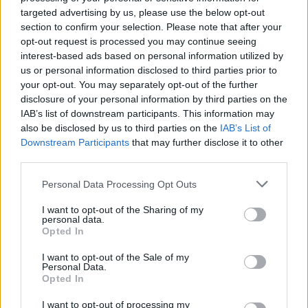
targeted advertising by us, please use the below opt-out
section to confirm your selection. Please note that after your
Pasarét Klinika Blogválogatás –
opt-out request is processed you may continue seeing
Plasztikai sebészet 2024–2025
interest-based ads based on personal information utilized by
us or personal information disclosed to third parties prior to
A Pasarét Klinika blogjának legfrissebb bejegyzései
your opt-out. You may separately opt-out of the further
betekintést nyújtanak a modern plasztikai sebészet
disclosure of your personal information by third parties on the
világába – a személyes vallomásoktól a legújabb
IAB’s list of downstream participants. This information may
trendekig és pszichológiai aspektusokig.
also be disclosed by us to third parties on the
IAB’s List of
Összegyűjtöttük a legfontosabb cikkeket, részletes
Downstream Participants
that may further disclose it to other
ismertetéssel és linkekkel.
third parties.
Please note that this website/app uses one or more Google
Personal Data Processing Opt Outs
Plasztikai sebészet vélemények
services and may gather and store information including but
not limited to your visit or usage behaviour. You may click to
I want to opt-out of the Sharing of my
personal data.
Benedetta vallomása
őszintén mutatja be, milyen
grant or deny consent to Google and its third-party tags to
Opted In
hatással lehet egy sikeres beavatkozás az
use your data for below specified purposes in below Google
consent section.
önbizalomra és az életminőségre. Hangsúlyozza a
I want to opt-out of the Sale of my
Personal Data.
bizalom fontosságát a sebész és páciens között,
Opted In
valamint az empatikus hozzáállás értékét.
I want to opt-out of processing my