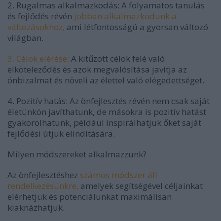
2. Rugalmas alkalmazkodás: A folyamatos tanulás
és fejlődés révén
jobban alkalmazkodunk a
változásokhoz,
ami létfontosságú a gyorsan változó
világban.
3. Célok elérése:
A kitűzött célok felé való
elköteleződés és azok megvalósítása javítja az
önbizalmat és növeli az élettel való elégedettséget.
4. Pozitív hatás: Az önfejlesztés révén nem csak saját
életünkön javíthatunk, de másokra is pozitív hatást
gyakorolhatunk, például inspirálhatjuk őket saját
fejlődési útjuk elindítására.
Milyen módszereket alkalmazzunk?
Az önfejlesztéshez
számos módszer áll
rendelkezésünkre,
amelyek segítségével céljainkat
elérhetjük és potenciálunkat maximálisan
kiaknázhatjuk.