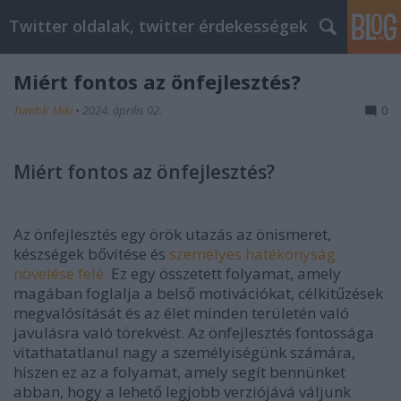
Twitter oldalak, twitter érdekességek
Miért fontos az önfejlesztés?
Tumblr Miki
•
2024. április 02.
0
Miért fontos az önfejlesztés?
Az önfejlesztés egy örök utazás az önismeret,
készségek bővítése és
személyes hatékonyság
növelése felé.
Ez egy összetett folyamat, amely
magában foglalja a belső motivációkat, célkitűzések
megvalósítását és az élet minden területén való
javulásra való törekvést. Az önfejlesztés fontossága
vitathatatlanul nagy a személyiségünk számára,
hiszen ez az a folyamat, amely segít bennünket
abban, hogy a lehető legjobb verziójává váljunk